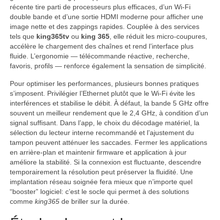
récente tire parti de processeurs plus efficaces, d’un Wi‑Fi
double bande et d’une sortie HDMI moderne pour afficher une
image nette et des zappings rapides. Couplée à des services
tels que
king365tv
ou
king 365
, elle réduit les micro-coupures,
accélère le chargement des chaînes et rend l’interface plus
fluide. L’ergonomie — télécommande réactive, recherche,
favoris, profils — renforce également la sensation de simplicité.
Pour optimiser les performances, plusieurs bonnes pratiques
s’imposent. Privilégier l’Ethernet plutôt que le Wi‑Fi évite les
interférences et stabilise le débit. À défaut, la bande 5 GHz offre
souvent un meilleur rendement que le 2,4 GHz, à condition d’un
signal suffisant. Dans l’app, le choix du décodage matériel, la
sélection du lecteur interne recommandé et l’ajustement du
tampon peuvent atténuer les saccades. Fermer les applications
en arrière-plan et maintenir firmware et application à jour
améliore la stabilité. Si la connexion est fluctuante, descendre
temporairement la résolution peut préserver la fluidité. Une
implantation réseau soignée fera mieux que n’importe quel
“booster” logiciel: c’est le socle qui permet à des solutions
comme
king365
de briller sur la durée.