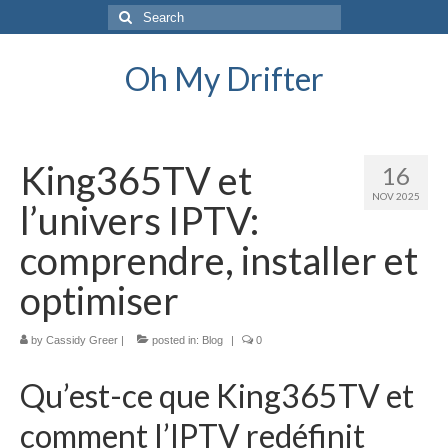
Search
for:
Oh My Drifter
King365TV et
16
NOV 2025
l’univers IPTV:
comprendre, installer et
optimiser
by
Cassidy Greer
|
posted in:
Blog
|
0
Qu’est-ce que King365TV et
comment l’IPTV redéfinit