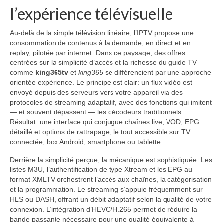
l’expérience télévisuelle
Au-delà de la simple télévision linéaire, l’IPTV propose une
consommation de contenus à la demande, en direct et en
replay, pilotée par internet. Dans ce paysage, des offres
centrées sur la simplicité d’accès et la richesse du guide TV
comme
king365tv
et
king365
se différencient par une approche
orientée expérience. Le principe est clair: un flux vidéo est
envoyé depuis des serveurs vers votre appareil via des
protocoles de streaming adaptatif, avec des fonctions qui imitent
— et souvent dépassent — les décodeurs traditionnels.
Résultat: une interface qui conjugue chaînes live, VOD, EPG
détaillé et options de rattrapage, le tout accessible sur TV
connectée, box Android, smartphone ou tablette.
Derrière la simplicité perçue, la mécanique est sophistiquée. Les
listes M3U, l’authentification de type Xtream et les EPG au
format XMLTV orchestrent l’accès aux chaînes, la catégorisation
et la programmation. Le streaming s’appuie fréquemment sur
HLS ou DASH, offrant un débit adaptatif selon la qualité de votre
connexion. L’intégration d’HEVC/H.265 permet de réduire la
bande passante nécessaire pour une qualité équivalente à