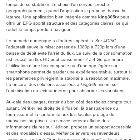
temps de se stabiliser. Le choix d’un serveur proche
géographiquement, quand l’application le propose, baisse la
latence. Une application bien intégrée comme
king365tv
peut
offrir un EPG sportif structuré et des catégories claires, ce qui
réduit le temps perdu à naviguer.
Le nomade numérique a d’autres impératifs. Sur 4G/5G,
l’adaptatif sauve la mise: passer de 1080p à 720p lors d’une
baisse de débit évite l’arrêt du flux. Le suivi de la consommation
est crucial: un flux HD peut consommer 2 à 4 Go par heure.
L’utilisation d’une box compacte ou d’une app légère sur
smartphone permet de garder une expérience stable, surtout si
les paramètres privilégient la stabilité à la résolution maximale.
Là encore, des solutions associées à
king365
misent sur
l’optimisation du lecteur interne pour absorber les variations.
Au-delà des usages, rester du bon côté des règles compte tout
autant. Vérifier les droits de diffusion, la transparence du
fournisseur et la conformité aux lois locales protège de
mauvaises surprises. Un service sérieux affiche des
informations claires sur l’édition, propose un support accessible
et des modalités d’essai. Méfiance envers les revendeurs
anonymes, les tarifs “trop beaux pour être vrais” et les partages