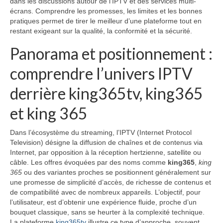
dans les discussions autour de l’IPTV et des services multi-
écrans. Comprendre les promesses, les limites et les bonnes
pratiques permet de tirer le meilleur d’une plateforme tout en
restant exigeant sur la qualité, la conformité et la sécurité.
Panorama et positionnement :
comprendre l’univers IPTV
derrière king365tv, king365
et king 365
Dans l’écosystème du streaming, l’IPTV (Internet Protocol
Television) désigne la diffusion de chaînes et de contenus via
Internet, par opposition à la réception hertzienne, satellite ou
câble. Les offres évoquées par des noms comme
king365
,
king
365
ou des variantes proches se positionnent généralement sur
une promesse de simplicité d’accès, de richesse de contenus et
de compatibilité avec de nombreux appareils. L’objectif, pour
l’utilisateur, est d’obtenir une expérience fluide, proche d’un
bouquet classique, sans se heurter à la complexité technique.
La plateforme
king365tv
illustre ce type d’approche, souvent