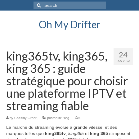
Search
for:
Oh My Drifter
king365tv, king365,
24
JAN 2026
king 365 : guide
stratégique pour choisir
une plateforme IPTV et
streaming fiable
by
Cassidy Greer
|
posted in:
Blog
|
0
Le marché du streaming évolue à grande vitesse, et des
marques telles que
king365tv
,
king365
et
king 365
s’imposent