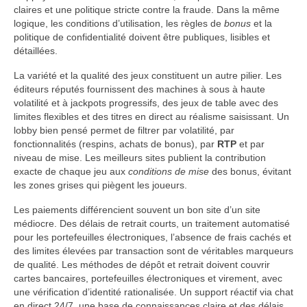
claires et une politique stricte contre la fraude. Dans la même
logique, les conditions d’utilisation, les règles de
bonus
et la
politique de confidentialité doivent être publiques, lisibles et
détaillées.
La variété et la qualité des jeux constituent un autre pilier. Les
éditeurs réputés fournissent des machines à sous à haute
volatilité et à jackpots progressifs, des jeux de table avec des
limites flexibles et des titres en direct au réalisme saisissant. Un
lobby bien pensé permet de filtrer par volatilité, par
fonctionnalités (respins, achats de bonus), par
RTP
et par
niveau de mise. Les meilleurs sites publient la contribution
exacte de chaque jeu aux
conditions de mise
des bonus, évitant
les zones grises qui piègent les joueurs.
Les paiements différencient souvent un bon site d’un site
médiocre. Des délais de retrait courts, un traitement automatisé
pour les portefeuilles électroniques, l’absence de frais cachés et
des limites élevées par transaction sont de véritables marqueurs
de qualité. Les méthodes de dépôt et retrait doivent couvrir
cartes bancaires, portefeuilles électroniques et virement, avec
une vérification d’identité rationalisée. Un support réactif via chat
en direct 24/7, une base de connaissances claire et des délais