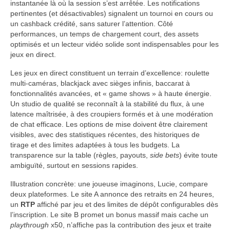
instantanée là où la session s’est arrêtée. Les notifications
pertinentes (et désactivables) signalent un tournoi en cours ou
un cashback crédité, sans saturer l’attention. Côté
performances, un temps de chargement court, des assets
optimisés et un lecteur vidéo solide sont indispensables pour les
jeux en direct.
Les jeux en direct constituent un terrain d’excellence: roulette
multi-caméras, blackjack avec sièges infinis, baccarat à
fonctionnalités avancées, et « game shows » à haute énergie.
Un studio de qualité se reconnaît à la stabilité du flux, à une
latence maîtrisée, à des croupiers formés et à une modération
de chat efficace. Les options de mise doivent être clairement
visibles, avec des statistiques récentes, des historiques de
tirage et des limites adaptées à tous les budgets. La
transparence sur la table (règles, payouts,
side bets
) évite toute
ambiguïté, surtout en sessions rapides.
Illustration concrète: une joueuse imaginons, Lucie, compare
deux plateformes. Le site A annonce des retraits en 24 heures,
un
RTP
affiché par jeu et des limites de dépôt configurables dès
l’inscription. Le site B promet un bonus massif mais cache un
playthrough
x50, n’affiche pas la contribution des jeux et traite