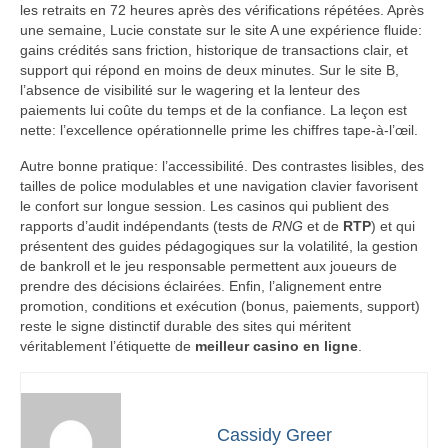
les retraits en 72 heures après des vérifications répétées. Après
une semaine, Lucie constate sur le site A une expérience fluide:
gains crédités sans friction, historique de transactions clair, et
support qui répond en moins de deux minutes. Sur le site B,
l’absence de visibilité sur le wagering et la lenteur des
paiements lui coûte du temps et de la confiance. La leçon est
nette: l’excellence opérationnelle prime les chiffres tape-à-l’œil.
Autre bonne pratique: l’accessibilité. Des contrastes lisibles, des
tailles de police modulables et une navigation clavier favorisent
le confort sur longue session. Les casinos qui publient des
rapports d’audit indépendants (tests de
RNG
et de
RTP
) et qui
présentent des guides pédagogiques sur la volatilité, la gestion
de bankroll et le jeu responsable permettent aux joueurs de
prendre des décisions éclairées. Enfin, l’alignement entre
promotion, conditions et exécution (bonus, paiements, support)
reste le signe distinctif durable des sites qui méritent
véritablement l’étiquette de
meilleur casino en ligne
.
Cassidy Greer