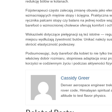
redukcję bólów w kolanach.
Fizjoterapeuci często zalecają zmianę obuwia jako el
wzmacniających mięśnie stopy i ścięgna. Praktyczna 
ręcznika palcami stopy czy balans na jednej nodze w
barefoot o wzmocnionej cholewce oferują komfort i och
Wskazówki dotyczące pielęgnacji są też istotne — re
miejscu wydłużają żywotność butów. Unikać należy sus
skrócić elastyczność podeszwy.
Podsumowując,
buty barefoot
dla kobiet to nie tylko t
właściwy dobór rozmiaru, stopniowa adaptacja oraz pr
korzyści w codziennym życiu i podczas aktywności fizy
Cassidy Greer
Denver aerospace engineer trekk
rover code, Himalayan spiritual
altitude to test flavor physics.