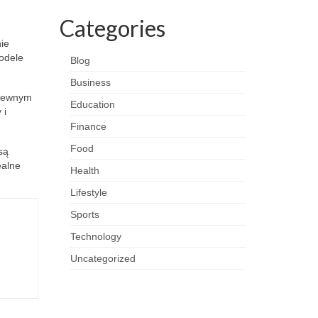
Categories
ie
odele
Blog
Business
wiewnym
Education
 i
Finance
Food
są
ealne
Health
Lifestyle
Sports
Technology
-
Uncategorized