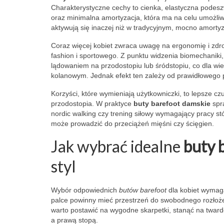
Charakterystyczne cechy to cienka, elastyczna podesz
oraz minimalna amortyzacja, która ma na celu umożliwi
aktywują się inaczej niż w tradycyjnym, mocno amort
Coraz więcej kobiet zwraca uwagę na ergonomię i zdr
fashion i sportowego. Z punktu widzenia biomechaniki,
lądowaniem na przodostopiu lub śródstopiu, co dla wi
kolanowym. Jednak efekt ten zależy od prawidłowego pr
Korzyści, które wymieniają użytkowniczki, to lepsze cz
przodostopia. W praktyce
buty barefoot damskie
spra
nordic walking czy trening siłowy wymagający pracy s
może prowadzić do przeciążeń mięśni czy ścięgien.
Jak wybrać idealne
buty 
styl
Wybór odpowiednich
butów barefoot
dla kobiet wymaga
palce powinny mieć przestrzeń do swobodnego rozłożeni
warto postawić na wygodne skarpetki, stanąć na tward
a prawą stopą.