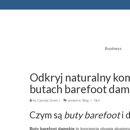
Business
Odkryj naturalny ko
butach barefoot dam
by
Cassidy Greer
|
posted in:
Blog
|
0
Czym są
buty barefoot
i 
Buty barefoot damskie
to koncepcja obuwia skupion