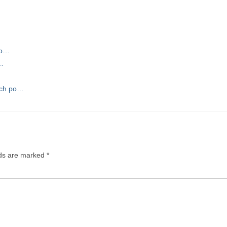
go…
ć…
ych po…
lds are marked
*