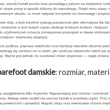
wa, szeroki kształt przodu buta pozwalający palcom na swobodne rozł
ć stopie pracę w sposób zbliżony do naturalnego. Dzięki temu stawy i
yzowanym obuwiu, co może wpływać korzystnie na równowagę i proprioc
owie stóp, a
buty barefoot
zyskują popularność jako alternatywa dla ob
 chodzenie w tych butach często skutkuje krótszym krokiem i lżejszym
elu użytkowniczek oznacza zmniejszenie przeciążeń w stawie skokowym
zejścia i stopniowej adaptacji.
ucie podłoża, poprawa stabilności oraz bardziej naturalne ułożenie palc
wdzają się zarówno na co dzień, jak i podczas aktywności takich jak s
tóp. Ważne jest jednak, by oczekiwać zmian stopniowo — nagła zmiana
barefoot damskie
: rozmiar, materi
 uwzględnienia kilku kryteriów. Najważniejszy jest rozmiar i szerokość
a, dlatego wiele modeli ma szerszy kształt w przedniej części. Przy 
ej powierzchni i sprawdzić długość stopy oraz ewentualne różnice mię