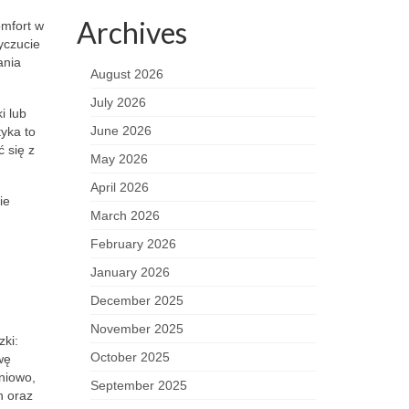
Archives
omfort w
yczucie
ania
August 2026
July 2026
i lub
June 2026
yka to
 się z
May 2026
April 2026
ie
March 2026
February 2026
January 2026
December 2025
November 2025
zki:
October 2025
wę
niowo,
September 2025
h oraz