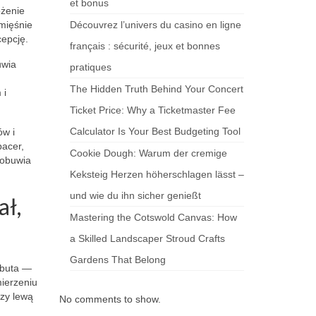
et bonus
ożenie
 mięśnie
Découvrez l’univers du casino en ligne
epcję.
français : sécurité, jeux et bonnes
uwia
pratiques
The Hidden Truth Behind Your Concert
 i
Ticket Price: Why a Ticketmaster Fee
Calculator Is Your Best Budgeting Tool
ów i
pacer,
Cookie Dough: Warum der cremige
 obuwia
Keksteig Herzen höherschlagen lässt –
und wie du ihn sicher genießt
ał,
Mastering the Cotswold Canvas: How
a Skilled Landscaper Stroud Crafts
Gardens That Belong
 buta —
mierzeniu
dzy lewą
No comments to show.