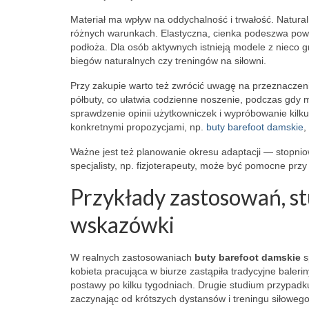
Materiał ma wpływ na oddychalność i trwałość. Natura
różnych warunkach. Elastyczna, cienka podeszwa powi
podłoża. Dla osób aktywnych istnieją modele z nieco 
biegów naturalnych czy treningów na siłowni.
Przy zakupie warto też zwrócić uwagę na przeznaczeni
półbuty, co ułatwia codzienne noszenie, podczas gdy 
sprawdzenie opinii użytkowniczek i wypróbowanie kilku
konkretnymi propozycjami, np.
buty barefoot damskie
,
Ważne jest też planowanie okresu adaptacji — stopnio
specjalisty, np. fizjoterapeuty, może być pomocne prz
Przykłady zastosowań, st
wskazówki
W realnych zastosowaniach
buty barefoot damskie
s
kobieta pracująca w biurze zastąpiła tradycyjne bale
postawy po kilku tygodniach. Drugie studium przypadku
zaczynając od krótszych dystansów i treningu siłoweg