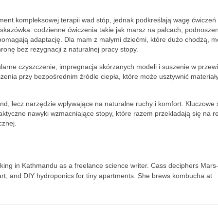
ement kompleksowej terapii wad stóp, jednak podkreślają wagę ćwiczeń
wskazówka: codzienne ćwiczenia takie jak marsz na palcach, podnoszen
spomagają adaptację. Dla mam z małymi dziećmi, które dużo chodzą, m
ronę bez rezygnacji z naturalnej pracy stopy.
gularne czyszczenie, impregnacja skórzanych modeli i suszenie w prze
zenia przy bezpośrednim źródle ciepła, które może usztywnić materiały
rend, lecz narzędzie wpływające na naturalne ruchy i komfort. Kluczowe 
aktyczne nawyki wzmacniające stopy, które razem przekładają się na r
cznej.
ing in Kathmandu as a freelance science writer. Cass deciphers Mars
 art, and DIY hydroponics for tiny apartments. She brews kombucha at