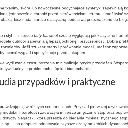
lne tkaniny, skóra lub nowoczesne oddychające syntetyki zapewniają k
nna jednocześnie chronić przed nierównościami terenu i umożliwiać w
grubszą, lecz nadal bardzo elastyczną podeszwą przeznaczone do bieg
e i styl — miejskie
buty barefoot
często wyglądają jak klasyczne trampk
modele outdoor zapewniają lepszą ochronę i przyczepność. Dobra prakt
 rozmiarów. Jeśli szukasz oferty i porównania modeli, możesz zapoznać
 by ocenić wygląd i specyfikacje przed zakupem.
we wydłużanie czasu noszenia minimalizuje ryzyko przeciążeń. Wsparc
y indywidualnych problemach stóp lub biomechaniki.
udia przypadków i praktyczne
prawdzają się w różnych scenariuszach. Przykład pierwszej użytkownic
riny modelami barefoot i zauważyła mniejsze zmęczenie stóp oraz popra
 dotyczy biegaczki, która przeszła do biegania minimalistycznego stop
o stóp — po adaptacji odnotowała szybsze czasy na krótkich dystansac