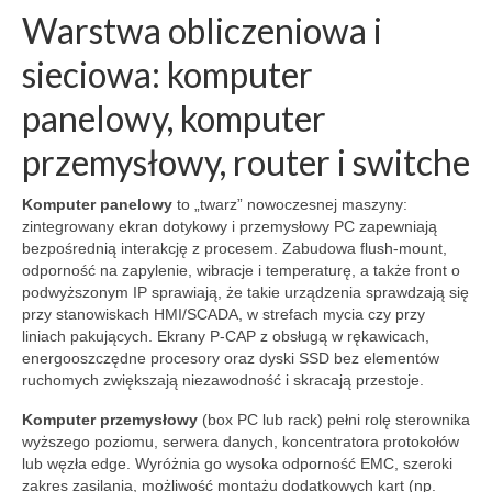
Warstwa obliczeniowa i
sieciowa: komputer
panelowy, komputer
przemysłowy, router i switche
Komputer panelowy
to „twarz” nowoczesnej maszyny:
zintegrowany ekran dotykowy i przemysłowy PC zapewniają
bezpośrednią interakcję z procesem. Zabudowa flush-mount,
odporność na zapylenie, wibracje i temperaturę, a także front o
podwyższonym IP sprawiają, że takie urządzenia sprawdzają się
przy stanowiskach HMI/SCADA, w strefach mycia czy przy
liniach pakujących. Ekrany P-CAP z obsługą w rękawicach,
energooszczędne procesory oraz dyski SSD bez elementów
ruchomych zwiększają niezawodność i skracają przestoje.
Komputer przemysłowy
(box PC lub rack) pełni rolę sterownika
wyższego poziomu, serwera danych, koncentratora protokołów
lub węzła edge. Wyróżnia go wysoka odporność EMC, szeroki
zakres zasilania, możliwość montażu dodatkowych kart (np.