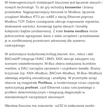
W heterogenicznych instalacjach kluczowe jest łączenie starych i
nowych technologii. Tu do gry wchodzą
konwerter
i bramy
protokołów. Najpopularniejszy kierunek to Modbus: łączenie
urządzeń
Modbus RTU
po
rs485
z siecią Ethernet poprzez
Modbus TCP. Dobre rozwiązanie oferuje mapowanie rejestrów,
skalowanie wartości, konwersję typów danych i korektę
kolejności bajtów (endianness). Z kolei
brama modbus
może
jednocześnie agregować dane z wielu urządzeń i przedstawiać
je w zunifikowanej przestrzeni adresowej dla systemu
nadrzędnego.
W automatyce budynkowej królują
bacnet
,
knx
,
mbus
i
dali
.
BACnet/IP integruje HVAC i BMS, KNX steruje żaluzjami czy
scenami oświetleniowymi, M-Bus zbiera wskazania liczników
mediów, a DALI zarządza oprawami i czujnikami światła. Bramy
krzyżowe (np. KNX–Modbus, BACnet–Modbus, M‑Bus–Modbus)
ułatwiają wspólną wizualizację i analitykę. W przemyśle wciąż
obecne są magistrale
Profibus
, a modernizacje coraz częściej
wykorzystują
profinet
, czyli Ethernet czasu rzeczywistego z
profilem deterministycznym i integracją diagnostyki w
standardowych narzędziach sieciowych.
Warstwa fizyczna ma znaczenie:
rs232
to połączenie punkt–