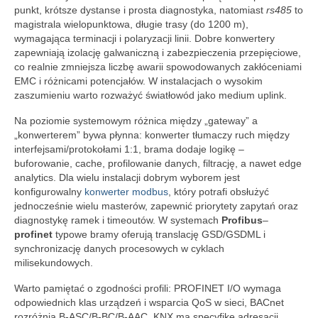
punkt, krótsze dystanse i prosta diagnostyka, natomiast
rs485
to
magistrala wielopunktowa, długie trasy (do 1200 m),
wymagająca terminacji i polaryzacji linii. Dobre konwertery
zapewniają izolację galwaniczną i zabezpieczenia przepięciowe,
co realnie zmniejsza liczbę awarii spowodowanych zakłóceniami
EMC i różnicami potencjałów. W instalacjach o wysokim
zaszumieniu warto rozważyć światłowód jako medium uplink.
Na poziomie systemowym różnica między „gateway” a
„konwerterem” bywa płynna: konwerter tłumaczy ruch między
interfejsami/protokołami 1:1, brama dodaje logikę –
buforowanie, cache, profilowanie danych, filtrację, a nawet edge
analytics. Dla wielu instalacji dobrym wyborem jest
konfigurowalny
konwerter modbus
, który potrafi obsłużyć
jednocześnie wielu masterów, zapewnić priorytety zapytań oraz
diagnostykę ramek i timeoutów. W systemach
Profibus
–
profinet
typowe bramy oferują translację GSD/GSDML i
synchronizację danych procesowych w cyklach
milisekundowych.
Warto pamiętać o zgodności profili: PROFINET I/O wymaga
odpowiednich klas urządzeń i wsparcia QoS w sieci, BACnet
rozróżnia B-ASC/B-BC/B-AAC, KNX ma specyfikę adresacji