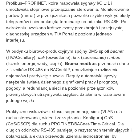
Profibus–PROFINET, która mapowała sygnały I/O 1:1 i
umożliwiała stopniowe przełączanie sterowania. Monitorowanie
portów (mirror) w przełącznikach pozwoliło szybko wykryć błędy
telegramów i niedomkniętą terminację na odcinku RS-485. Po
wdrożeniu uzyskano krótsze czasy przezbrojeń i przejrzystą
diagnostykę urządzeń w TIA Portal z poziomu jednego
interfejsu.
W budynku biurowo‑produkcyjnym spójny BMS splótł
bacnet
(HVAC/chillery),
dali
(oświetlenie),
knx
(zacienianie) i
mbus
(liczniki energii, wody, ciepła).
Brama modbus
przenosiła dane
z liczników RS‑485 do BACnet/IP, umożliwiając rozliczenia
najemców i predykcję zużycia. Reguły automatyki łączyły
natężenie światła dziennego z grafikami pracy i prognozą
pogody, a redundancja sieci na poziomie przełączników
przemysłowych utrzymywała ciągłość działania w razie awarii
jednego węzła.
Praktyczne wskazówki: stosuj segmentację sieci (VLAN) dla
ruchu sterowania, wideo i zarządzania. Konfiguruj QoS
(CoS/DSCP) dla ruchu PROFINET/BACnet‑Time‑Critical. Dla
długich odcinków RS‑485 pamiętaj o rezystorach terminujących i
polaryzacji, a ekran przewodu uziemiaj jednostronnie, by