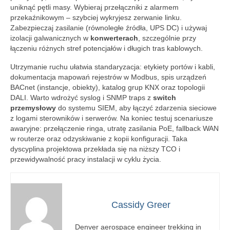
uniknąć pętli masy. Wybieraj przełączniki z alarmem
przekaźnikowym – szybciej wykryjesz zerwanie linku.
Zabezpieczaj zasilanie (równoległe źródła, UPS DC) i używaj
izolacji galwanicznych w
konwerterach
, szczególnie przy
łączeniu różnych stref potencjałów i długich tras kablowych.
Utrzymanie ruchu ułatwia standaryzacja: etykiety portów i kabli,
dokumentacja mapowań rejestrów w Modbus, spis urządzeń
BACnet (instancje, obiekty), katalog grup KNX oraz topologii
DALI. Warto wdrożyć syslog i SNMP traps z
switch
przemysłowy
do systemu SIEM, aby łączyć zdarzenia sieciowe
z logami sterowników i serwerów. Na koniec testuj scenariusze
awaryjne: przełączenie ringa, utratę zasilania PoE, fallback WAN
w routerze oraz odzyskiwanie z kopii konfiguracji. Taka
dyscyplina projektowa przekłada się na niższy TCO i
przewidywalność pracy instalacji w cyklu życia.
Cassidy Greer
Denver aerospace engineer trekking in