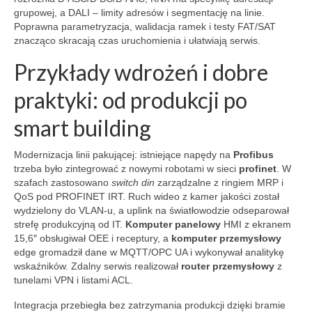
grupowej, a DALI – limity adresów i segmentację na linie.
Poprawna parametryzacja, walidacja ramek i testy FAT/SAT
znacząco skracają czas uruchomienia i ułatwiają serwis.
Przykłady wdrożeń i dobre
praktyki: od produkcji po
smart building
Modernizacja linii pakującej: istniejące napędy na
Profibus
trzeba było zintegrować z nowymi robotami w sieci
profinet
. W
szafach zastosowano
switch din
zarządzalne z ringiem MRP i
QoS pod PROFINET IRT. Ruch wideo z kamer jakości został
wydzielony do VLAN‑u, a uplink na światłowodzie odseparował
strefę produkcyjną od IT.
Komputer panelowy
HMI z ekranem
15,6″ obsługiwał OEE i receptury, a
komputer przemysłowy
edge gromadził dane w MQTT/OPC UA i wykonywał analitykę
wskaźników. Zdalny serwis realizował
router przemysłowy
z
tunelami VPN i listami ACL.
Integracja przebiegła bez zatrzymania produkcji dzięki bramie