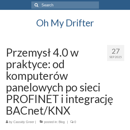
Search
for:
Oh My Drifter
Przemysł 4.0 w
27
SEP 2025
praktyce: od
komputerów
panelowych po sieci
PROFINET i integrację
BACnet/KNX
by
Cassidy Greer
|
posted in:
Blog
|
0