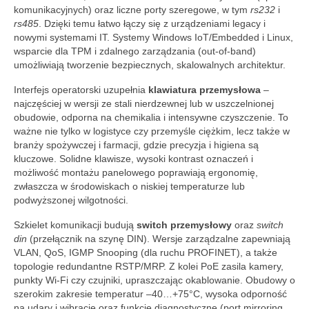
komunikacyjnych) oraz liczne porty szeregowe, w tym
rs232
i
rs485
. Dzięki temu łatwo łączy się z urządzeniami legacy i
nowymi systemami IT. Systemy Windows IoT/Embedded i Linux,
wsparcie dla TPM i zdalnego zarządzania (out-of-band)
umożliwiają tworzenie bezpiecznych, skalowalnych architektur.
Interfejs operatorski uzupełnia
klawiatura przemysłowa
–
najczęściej w wersji ze stali nierdzewnej lub w uszczelnionej
obudowie, odporna na chemikalia i intensywne czyszczenie. To
ważne nie tylko w logistyce czy przemyśle ciężkim, lecz także w
branży spożywczej i farmacji, gdzie precyzja i higiena są
kluczowe. Solidne klawisze, wysoki kontrast oznaczeń i
możliwość montażu panelowego poprawiają ergonomię,
zwłaszcza w środowiskach o niskiej temperaturze lub
podwyższonej wilgotności.
Szkielet komunikacji budują
switch przemysłowy
oraz
switch
din
(przełącznik na szynę DIN). Wersje zarządzalne zapewniają
VLAN, QoS, IGMP Snooping (dla ruchu PROFINET), a także
topologie redundantne RSTP/MRP. Z kolei PoE zasila kamery,
punkty Wi‑Fi czy czujniki, upraszczając okablowanie. Obudowy o
szerokim zakresie temperatur –40…+75°C, wysoka odporność
na udary i wibracje oraz funkcje diagnostyczne (port mirroring,