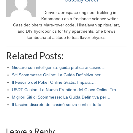
Denver aerospace engineer trekking in
Kathmandu as a freelance science writer.
Cass deciphers Mars-rover code, Himalayan spiritual art,
and DIY hydroponics for tiny apartments. She brews
kombucha at altitude to test flavor physics.
Related Posts:
Giocare con intelligenza: guida pratica ai casino…
Siti Scommesse Online: La Guida Definitiva per…
Il Fascino del Poker Online Gratis: Impara,…
USDT Casino: La Nuova Frontiera del Gioco Online Tra…
Migliori Siti di Scommesse: La Guida Definitiva per…
Il fascino discreto dei casinò senza confini: tutto…
Leave a Reply