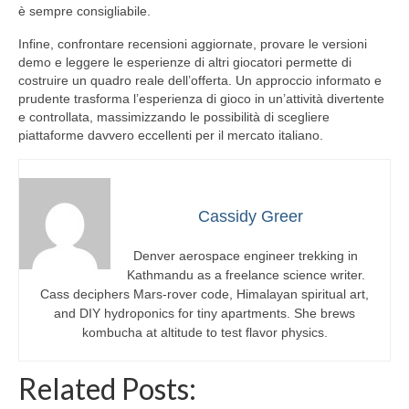
è sempre consigliabile.
Infine, confrontare recensioni aggiornate, provare le versioni
demo e leggere le esperienze di altri giocatori permette di
costruire un quadro reale dell’offerta. Un approccio informato e
prudente trasforma l’esperienza di gioco in un’attività divertente
e controllata, massimizzando le possibilità di scegliere
piattaforme davvero eccellenti per il mercato italiano.
Cassidy Greer
Denver aerospace engineer trekking in
Kathmandu as a freelance science writer.
Cass deciphers Mars-rover code, Himalayan spiritual art,
and DIY hydroponics for tiny apartments. She brews
kombucha at altitude to test flavor physics.
Related Posts: