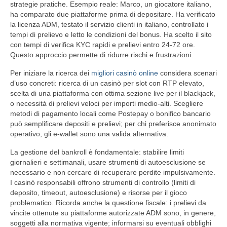
strategie pratiche. Esempio reale: Marco, un giocatore italiano,
ha comparato due piattaforme prima di depositare. Ha verificato
la licenza ADM, testato il servizio clienti in italiano, controllato i
tempi di prelievo e letto le condizioni del bonus. Ha scelto il sito
con tempi di verifica KYC rapidi e prelievi entro 24-72 ore.
Questo approccio permette di ridurre rischi e frustrazioni.
Per iniziare la ricerca dei
migliori casinò online
considera scenari
d’uso concreti: ricerca di un casinò per slot con RTP elevato,
scelta di una piattaforma con ottima sezione live per il blackjack,
o necessità di prelievi veloci per importi medio-alti. Scegliere
metodi di pagamento locali come Postepay o bonifico bancario
può semplificare depositi e prelievi; per chi preferisce anonimato
operativo, gli e-wallet sono una valida alternativa.
La gestione del bankroll è fondamentale: stabilire limiti
giornalieri e settimanali, usare strumenti di autoesclusione se
necessario e non cercare di recuperare perdite impulsivamente.
I casinò responsabili offrono strumenti di controllo (limiti di
deposito, timeout, autoesclusione) e risorse per il gioco
problematico. Ricorda anche la questione fiscale: i prelievi da
vincite ottenute su piattaforme autorizzate ADM sono, in genere,
soggetti alla normativa vigente; informarsi su eventuali obblighi