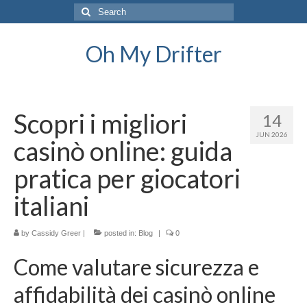
Search
for:
Oh My Drifter
Scopri i migliori
14
JUN 2026
casinò online: guida
pratica per giocatori
italiani
by
Cassidy Greer
|
posted in:
Blog
|
0
Come valutare sicurezza e
affidabilità dei casinò online