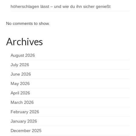
höherschlagen lässt – und wie du ihn sicher genießt
No comments to show.
Archives
August 2026
July 2026
June 2026
May 2026
April 2026
March 2026
February 2026
January 2026
December 2025