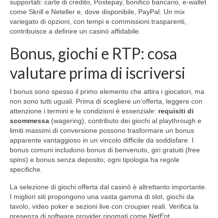
supportati: carte di credito, Postepay, bonifico bancario, e-wallet
come Skrill e Neteller e, dove disponibile, PayPal. Un mix
variegato di opzioni, con tempi e commissioni trasparenti,
contribuisce a definire un casinò affidabile.
Bonus, giochi e RTP: cosa
valutare prima di iscriversi
I bonus sono spesso il primo elemento che attira i giocatori, ma
non sono tutti uguali. Prima di scegliere un’offerta, leggere con
attenzione i termini e le condizioni è essenziale:
requisiti di
scommessa
(wagering), contributo dei giochi al playthrough e
limiti massimi di conversione possono trasformare un bonus
apparente vantaggioso in un vincolo difficile da soddisfare. I
bonus comuni includono bonus di benvenuto, giri gratuiti (free
spins) e bonus senza deposito; ogni tipologia ha regole
specifiche.
La selezione di giochi offerta dal casinò è altrettanto importante.
I migliori siti propongono una vasta gamma di slot, giochi da
tavolo, video poker e sezioni live con croupier reali. Verifica la
presenza di software provider rinomati come NetEnt,