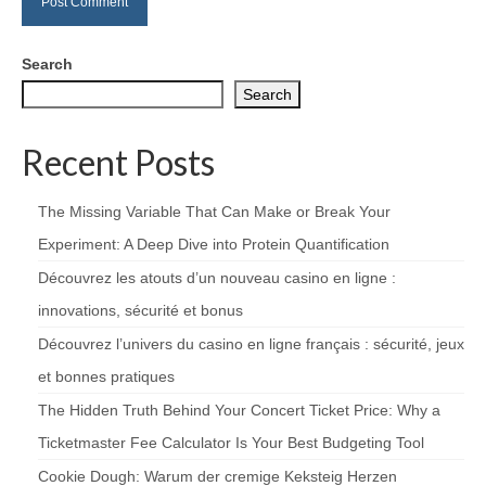
Search
Search
Recent Posts
The Missing Variable That Can Make or Break Your
Experiment: A Deep Dive into Protein Quantification
Découvrez les atouts d’un nouveau casino en ligne :
innovations, sécurité et bonus
Découvrez l’univers du casino en ligne français : sécurité, jeux
et bonnes pratiques
The Hidden Truth Behind Your Concert Ticket Price: Why a
Ticketmaster Fee Calculator Is Your Best Budgeting Tool
Cookie Dough: Warum der cremige Keksteig Herzen