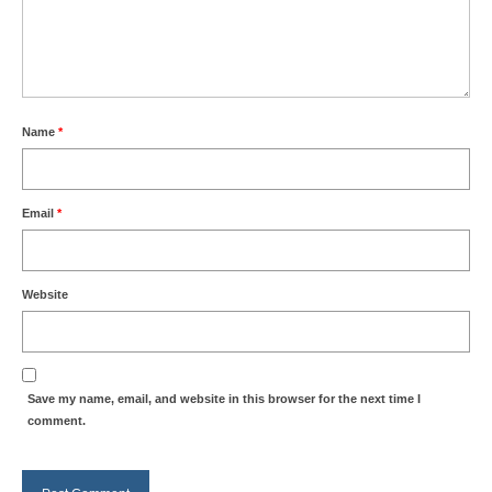
Name
*
Email
*
Website
Save my name, email, and website in this browser for the next time I
comment.