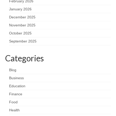
February 2026
January 2026
December 2025
November 2025
October 2025
September 2025
Categories
Blog
Business
Education
Finance
Food
Health