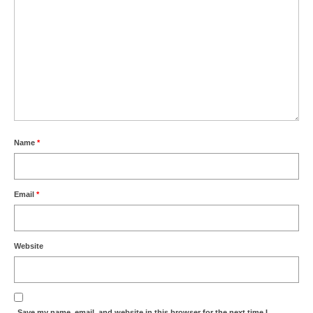
Name
*
Email
*
Website
Save my name, email, and website in this browser for the next time I