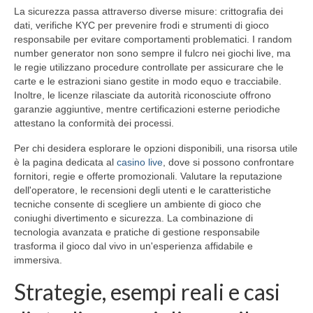
La sicurezza passa attraverso diverse misure: crittografia dei
dati, verifiche KYC per prevenire frodi e strumenti di gioco
responsabile per evitare comportamenti problematici. I random
number generator non sono sempre il fulcro nei giochi live, ma
le regie utilizzano procedure controllate per assicurare che le
carte e le estrazioni siano gestite in modo equo e tracciabile.
Inoltre, le licenze rilasciate da autorità riconosciute offrono
garanzie aggiuntive, mentre certificazioni esterne periodiche
attestano la conformità dei processi.
Per chi desidera esplorare le opzioni disponibili, una risorsa utile
è la pagina dedicata al
casino live
, dove si possono confrontare
fornitori, regie e offerte promozionali. Valutare la reputazione
dell'operatore, le recensioni degli utenti e le caratteristiche
tecniche consente di scegliere un ambiente di gioco che
coniughi divertimento e sicurezza. La combinazione di
tecnologia avanzata e pratiche di gestione responsabile
trasforma il gioco dal vivo in un'esperienza affidabile e
immersiva.
Strategie, esempi reali e casi