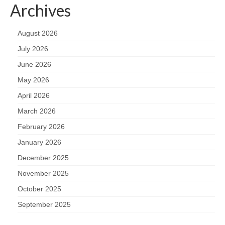
Archives
August 2026
July 2026
June 2026
May 2026
April 2026
March 2026
February 2026
January 2026
December 2025
November 2025
October 2025
September 2025