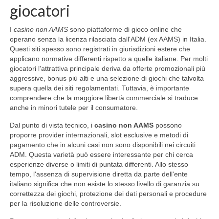
giocatori
I
casino non AAMS
sono piattaforme di gioco online che
operano senza la licenza rilasciata dall'ADM (ex AAMS) in Italia.
Questi siti spesso sono registrati in giurisdizioni estere che
applicano normative differenti rispetto a quelle italiane. Per molti
giocatori l'attrattiva principale deriva da offerte promozionali più
aggressive, bonus più alti e una selezione di giochi che talvolta
supera quella dei siti regolamentati. Tuttavia, è importante
comprendere che la maggiore libertà commerciale si traduce
anche in minori tutele per il consumatore.
Dal punto di vista tecnico, i
casino non AAMS
possono
proporre provider internazionali, slot esclusive e metodi di
pagamento che in alcuni casi non sono disponibili nei circuiti
ADM. Questa varietà può essere interessante per chi cerca
esperienze diverse o limiti di puntata differenti. Allo stesso
tempo, l'assenza di supervisione diretta da parte dell'ente
italiano significa che non esiste lo stesso livello di garanzia su
correttezza dei giochi, protezione dei dati personali e procedure
per la risoluzione delle controversie.