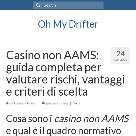
Search
for:
Oh My Drifter
Casino non AAMS:
24
JUN 2026
guida completa per
valutare rischi, vantaggi
e criteri di scelta
by
Cassidy Greer
|
posted in:
Blog
|
0
Cosa sono i
casino non AAMS
e qual è il quadro normativo