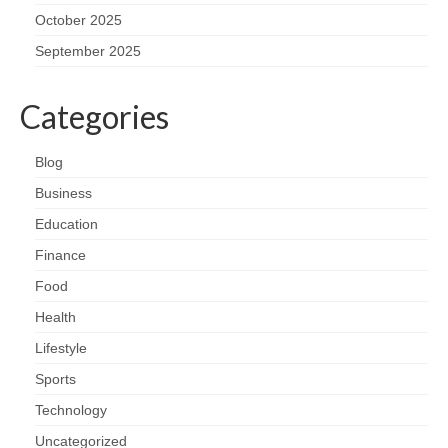
October 2025
September 2025
Categories
Blog
Business
Education
Finance
Food
Health
Lifestyle
Sports
Technology
Uncategorized