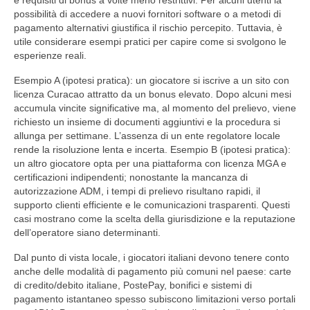
e requisiti di bonus a volte meno restrittivi. Per alcuni utenti la
possibilità di accedere a nuovi fornitori software o a metodi di
pagamento alternativi giustifica il rischio percepito. Tuttavia, è
utile considerare esempi pratici per capire come si svolgono le
esperienze reali.
Esempio A (ipotesi pratica): un giocatore si iscrive a un sito con
licenza Curacao attratto da un bonus elevato. Dopo alcuni mesi
accumula vincite significative ma, al momento del prelievo, viene
richiesto un insieme di documenti aggiuntivi e la procedura si
allunga per settimane. L’assenza di un ente regolatore locale
rende la risoluzione lenta e incerta. Esempio B (ipotesi pratica):
un altro giocatore opta per una piattaforma con licenza MGA e
certificazioni indipendenti; nonostante la mancanza di
autorizzazione ADM, i tempi di prelievo risultano rapidi, il
supporto clienti efficiente e le comunicazioni trasparenti. Questi
casi mostrano come la scelta della giurisdizione e la reputazione
dell’operatore siano determinanti.
Dal punto di vista locale, i giocatori italiani devono tenere conto
anche delle modalità di pagamento più comuni nel paese: carte
di credito/debito italiane, PostePay, bonifici e sistemi di
pagamento istantaneo spesso subiscono limitazioni verso portali