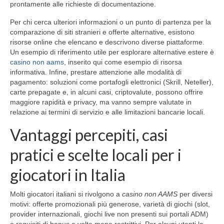
prontamente alle richieste di documentazione.
Per chi cerca ulteriori informazioni o un punto di partenza per la
comparazione di siti stranieri e offerte alternative, esistono
risorse online che elencano e descrivono diverse piattaforme.
Un esempio di riferimento utile per esplorare alternative estere è
casino non aams
, inserito qui come esempio di risorsa
informativa. Infine, prestare attenzione alle modalità di
pagamento: soluzioni come portafogli elettronici (Skrill, Neteller),
carte prepagate e, in alcuni casi, criptovalute, possono offrire
maggiore rapidità e privacy, ma vanno sempre valutate in
relazione ai termini di servizio e alle limitazioni bancarie locali.
Vantaggi percepiti, casi
pratici e scelte locali per i
giocatori in Italia
Molti giocatori italiani si rivolgono a
casino non AAMS
per diversi
motivi: offerte promozionali più generose, varietà di giochi (slot,
provider internazionali, giochi live non presenti sui portali ADM)