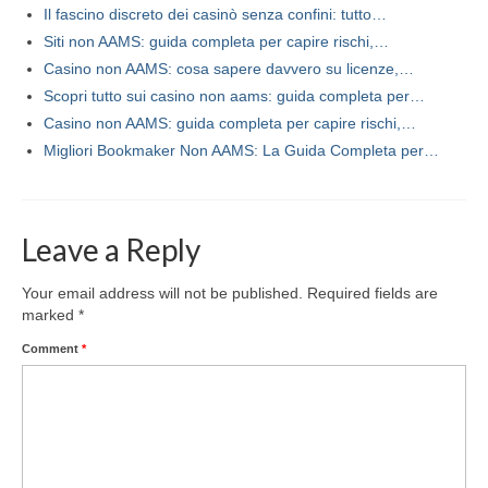
Il fascino discreto dei casinò senza confini: tutto…
Siti non AAMS: guida completa per capire rischi,…
Casino non AAMS: cosa sapere davvero su licenze,…
Scopri tutto sui casino non aams: guida completa per…
Casino non AAMS: guida completa per capire rischi,…
Migliori Bookmaker Non AAMS: La Guida Completa per…
Leave a Reply
Your email address will not be published.
Required fields are
marked
*
Comment
*