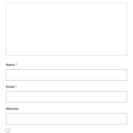
Name
*
Email
*
Website