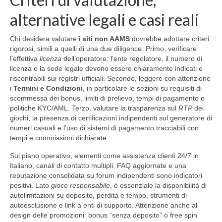
alternative legali e casi reali
Chi desidera valutare i
siti non AAMS
dovrebbe adottare criteri
rigorosi, simili a quelli di una due diligence. Primo, verificare
l’effettiva
licenza
dell’operatore: l’ente regolatore, il numero di
licenza e la sede legale devono essere chiaramente indicati e
riscontrabili sui registri ufficiali. Secondo, leggere con attenzione
i
Termini e Condizioni
, in particolare le sezioni su requisiti di
scommessa dei bonus, limiti di prelievo, tempi di pagamento e
politiche KYC/AML. Terzo, valutare la trasparenza sul
RTP
dei
giochi, la presenza di certificazioni indipendenti sul generatore di
numeri casuali e l’uso di sistemi di pagamento tracciabili con
tempi e commissioni dichiarate.
Sul piano operativo, elementi come assistenza clienti 24/7 in
italiano, canali di contatto multipli, FAQ aggiornate e una
reputazione consolidata su forum indipendenti sono indicatori
positivi. Lato
gioco responsabile
, è essenziale la disponibilità di
autolimitazioni su deposito, perdita e tempo, strumenti di
autoesclusione e link a enti di supporto. Attenzione anche al
design delle promozioni: bonus “senza deposito” o free spin