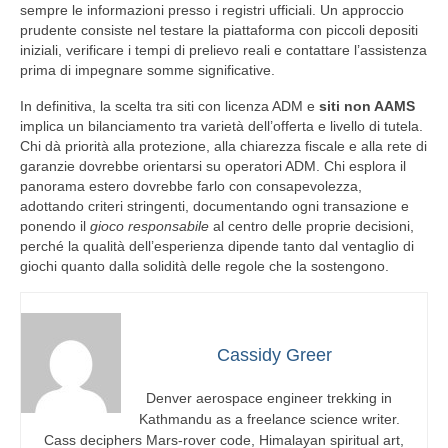
sempre le informazioni presso i registri ufficiali. Un approccio
prudente consiste nel testare la piattaforma con piccoli depositi
iniziali, verificare i tempi di prelievo reali e contattare l’assistenza
prima di impegnare somme significative.
In definitiva, la scelta tra siti con licenza ADM e
siti non AAMS
implica un bilanciamento tra varietà dell’offerta e livello di tutela.
Chi dà priorità alla protezione, alla chiarezza fiscale e alla rete di
garanzie dovrebbe orientarsi su operatori ADM. Chi esplora il
panorama estero dovrebbe farlo con consapevolezza,
adottando criteri stringenti, documentando ogni transazione e
ponendo il
gioco responsabile
al centro delle proprie decisioni,
perché la qualità dell’esperienza dipende tanto dal ventaglio di
giochi quanto dalla solidità delle regole che la sostengono.
Cassidy Greer
Denver aerospace engineer trekking in
Kathmandu as a freelance science writer.
Cass deciphers Mars-rover code, Himalayan spiritual art,