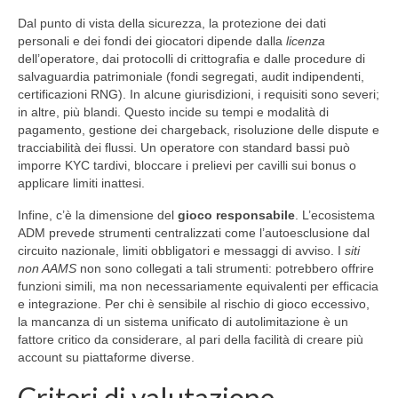
Dal punto di vista della sicurezza, la protezione dei dati
personali e dei fondi dei giocatori dipende dalla
licenza
dell’operatore, dai protocolli di crittografia e dalle procedure di
salvaguardia patrimoniale (fondi segregati, audit indipendenti,
certificazioni RNG). In alcune giurisdizioni, i requisiti sono severi;
in altre, più blandi. Questo incide su tempi e modalità di
pagamento, gestione dei chargeback, risoluzione delle dispute e
tracciabilità dei flussi. Un operatore con standard bassi può
imporre KYC tardivi, bloccare i prelievi per cavilli sui bonus o
applicare limiti inattesi.
Infine, c’è la dimensione del
gioco responsabile
. L’ecosistema
ADM prevede strumenti centralizzati come l’autoesclusione dal
circuito nazionale, limiti obbligatori e messaggi di avviso. I
siti
non AAMS
non sono collegati a tali strumenti: potrebbero offrire
funzioni simili, ma non necessariamente equivalenti per efficacia
e integrazione. Per chi è sensibile al rischio di gioco eccessivo,
la mancanza di un sistema unificato di autolimitazione è un
fattore critico da considerare, al pari della facilità di creare più
account su piattaforme diverse.
Criteri di valutazione,