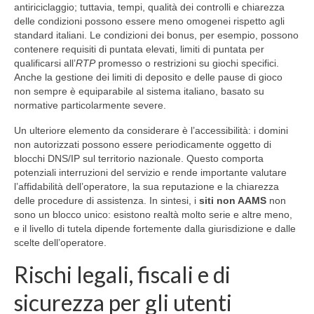
antiriciclaggio; tuttavia, tempi, qualità dei controlli e chiarezza
delle condizioni possono essere meno omogenei rispetto agli
standard italiani. Le condizioni dei bonus, per esempio, possono
contenere requisiti di puntata elevati, limiti di puntata per
qualificarsi all’
RTP
promesso o restrizioni su giochi specifici.
Anche la gestione dei limiti di deposito e delle pause di gioco
non sempre è equiparabile al sistema italiano, basato su
normative particolarmente severe.
Un ulteriore elemento da considerare è l’accessibilità: i domini
non autorizzati possono essere periodicamente oggetto di
blocchi DNS/IP sul territorio nazionale. Questo comporta
potenziali interruzioni del servizio e rende importante valutare
l’affidabilità dell’operatore, la sua reputazione e la chiarezza
delle procedure di assistenza. In sintesi, i
siti non AAMS
non
sono un blocco unico: esistono realtà molto serie e altre meno,
e il livello di tutela dipende fortemente dalla giurisdizione e dalle
scelte dell’operatore.
Rischi legali, fiscali e di
sicurezza per gli utenti