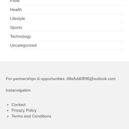
Food
Health
Lifestyle
Sports
Technology
Uncategorized
For partnerships & opportunities:
Aftefuld0896@outlook.com
instanvigation
Contact
Privacy Policy
Terms and Conditions