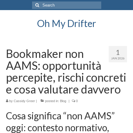
Search
for:
Oh My Drifter
Bookmaker non
1
JAN 2026
AAMS: opportunità
percepite, rischi concreti
e cosa valutare davvero
by
Cassidy Greer
|
posted in:
Blog
|
0
Cosa significa “non AAMS”
oggi: contesto normativo,