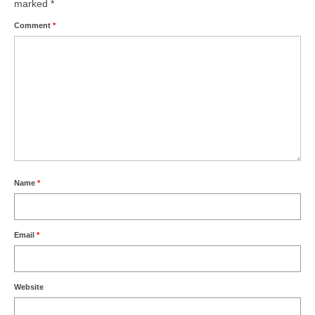
marked
*
Comment
*
Name
*
Email
*
Website