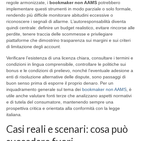
regole armonizzate, i
bookmaker non AAMS
potrebbero
implementare questi strumenti in modo parziale o solo formale,
rendendo più difficile monitorare abitudini eccessive o
riconoscere i segnali di allarme. L’autoresponsabilità diventa
quindi centrale: definire un budget realistico, evitare rincorse alle
perdite, tenere traccia delle scommesse e privilegiare
piattaforme che dimostrino trasparenza sui margini e sui criteri
di limitazione degli account.
Verificare l’esistenza di una licenza chiara, consultare i termini e
condizioni in lingua comprensibile, controllare le politiche sui
bonus e le condizioni di prelievo, nonché l’eventuale adesione a
enti di risoluzione alternative delle dispute, sono passaggi di
buon senso prima di esporre il proprio denaro. Per un
inquadramento generale sul tema dei
bookmaker non AAMS
, è
utile anche valutare fonti terze che analizzano aspetti normativi
e di tutela del consumatore, mantenendo sempre una
prospettiva critica e orientata alla conformità con la legge
italiana.
Casi reali e scenari: cosa può