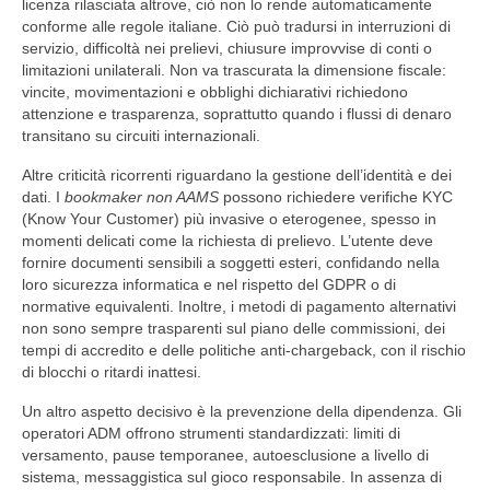
licenza rilasciata altrove, ciò non lo rende automaticamente
conforme alle regole italiane. Ciò può tradursi in interruzioni di
servizio, difficoltà nei prelievi, chiusure improvvise di conti o
limitazioni unilaterali. Non va trascurata la dimensione fiscale:
vincite, movimentazioni e obblighi dichiarativi richiedono
attenzione e trasparenza, soprattutto quando i flussi di denaro
transitano su circuiti internazionali.
Altre criticità ricorrenti riguardano la gestione dell’identità e dei
dati. I
bookmaker non AAMS
possono richiedere verifiche KYC
(Know Your Customer) più invasive o eterogenee, spesso in
momenti delicati come la richiesta di prelievo. L’utente deve
fornire documenti sensibili a soggetti esteri, confidando nella
loro sicurezza informatica e nel rispetto del GDPR o di
normative equivalenti. Inoltre, i metodi di pagamento alternativi
non sono sempre trasparenti sul piano delle commissioni, dei
tempi di accredito e delle politiche anti-chargeback, con il rischio
di blocchi o ritardi inattesi.
Un altro aspetto decisivo è la prevenzione della dipendenza. Gli
operatori ADM offrono strumenti standardizzati: limiti di
versamento, pause temporanee, autoesclusione a livello di
sistema, messaggistica sul gioco responsabile. In assenza di