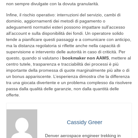
non sempre divulgate con la dovuta granularità.
Infine, il rischio operativo: interruzioni del servizio, cambi di
dominio, aggiornamenti dei metodi di pagamento o
adeguamenti normativi esteri possono impattare sull’accesso
all’account e sulla disponibilità dei fondi. Un operatore solido
tende a pianificare questi passaggi e a comunicare con anticipo,
ma la distanza regolatoria si riflette anche nella capacità di
supervisione e intervento delle autorità in caso di criticità. Per
questo, quando si valutano i
bookmaker non AAMS
, mettere al
centro tutele, trasparenza e tracciabilità dei processi è più
importante della promessa di quote marginalmente più alte o di
un bonus appariscente. L’esperienza dimostra che la differenza
tra una giocata divertente e un problema complesso da risolvere
passa dalla qualità delle garanzie, non dalla quantità delle
offerte.
Cassidy Greer
Denver aerospace engineer trekking in