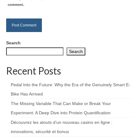
comment.
Search
Search
Recent Posts
Pedal Into the Future: Why the Era of the Genuinely Smart E-
Bike Has Arrived
The Missing Variable That Can Make or Break Your
Experiment: A Deep Dive into Protein Quantification
Découvrez les atouts d’un nouveau casino en ligne :
innovations, sécurité et bonus