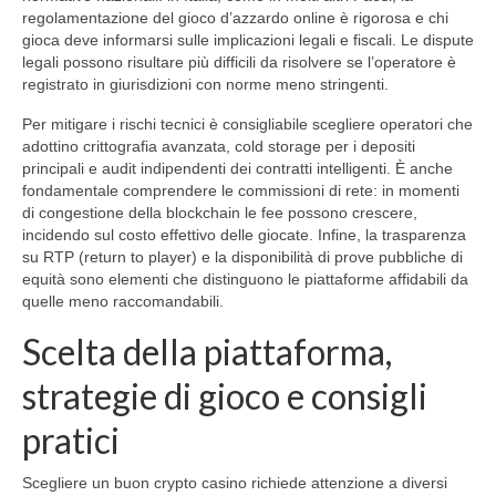
regolamentazione del gioco d’azzardo online è rigorosa e chi
gioca deve informarsi sulle implicazioni legali e fiscali. Le dispute
legali possono risultare più difficili da risolvere se l’operatore è
registrato in giurisdizioni con norme meno stringenti.
Per mitigare i rischi tecnici è consigliabile scegliere operatori che
adottino crittografia avanzata, cold storage per i depositi
principali e audit indipendenti dei contratti intelligenti. È anche
fondamentale comprendere le commissioni di rete: in momenti
di congestione della blockchain le fee possono crescere,
incidendo sul costo effettivo delle giocate. Infine, la trasparenza
su RTP (return to player) e la disponibilità di prove pubbliche di
equità sono elementi che distinguono le piattaforme affidabili da
quelle meno raccomandabili.
Scelta della piattaforma,
strategie di gioco e consigli
pratici
Scegliere un buon crypto casino richiede attenzione a diversi