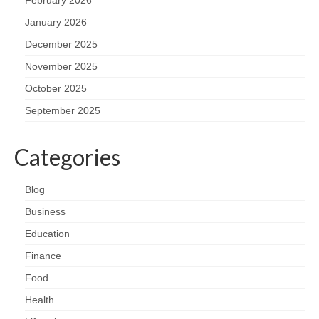
January 2026
December 2025
November 2025
October 2025
September 2025
Categories
Blog
Business
Education
Finance
Food
Health