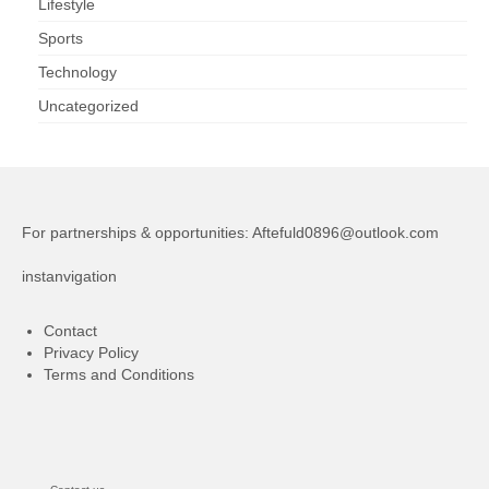
Lifestyle
Sports
Technology
Uncategorized
For partnerships & opportunities:
Aftefuld0896@outlook.com
instanvigation
Contact
Privacy Policy
Terms and Conditions