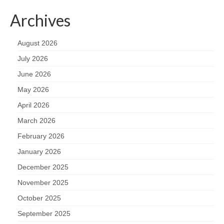
Archives
August 2026
July 2026
June 2026
May 2026
April 2026
March 2026
February 2026
January 2026
December 2025
November 2025
October 2025
September 2025