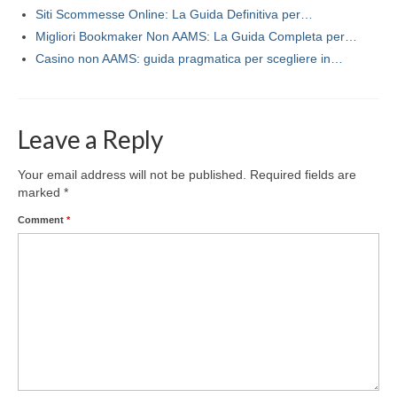
Siti Scommesse Online: La Guida Definitiva per…
Migliori Bookmaker Non AAMS: La Guida Completa per…
Casino non AAMS: guida pragmatica per scegliere in…
Leave a Reply
Your email address will not be published.
Required fields are
marked
*
Comment
*