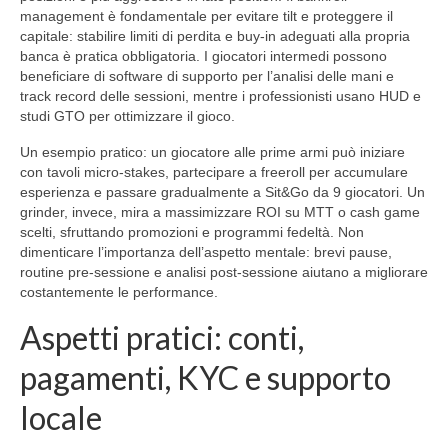
management è fondamentale per evitare tilt e proteggere il
capitale: stabilire limiti di perdita e buy-in adeguati alla propria
banca è pratica obbligatoria. I giocatori intermedi possono
beneficiare di software di supporto per l’analisi delle mani e
track record delle sessioni, mentre i professionisti usano HUD e
studi GTO per ottimizzare il gioco.
Un esempio pratico: un giocatore alle prime armi può iniziare
con tavoli micro-stakes, partecipare a freeroll per accumulare
esperienza e passare gradualmente a Sit&Go da 9 giocatori. Un
grinder, invece, mira a massimizzare ROI su MTT o cash game
scelti, sfruttando promozioni e programmi fedeltà. Non
dimenticare l’importanza dell’aspetto mentale: brevi pause,
routine pre-sessione e analisi post-sessione aiutano a migliorare
costantemente le performance.
Aspetti pratici: conti,
pagamenti, KYC e supporto
locale