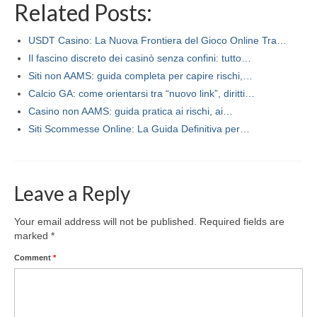
Related Posts:
USDT Casino: La Nuova Frontiera del Gioco Online Tra…
Il fascino discreto dei casinò senza confini: tutto…
Siti non AAMS: guida completa per capire rischi,…
Calcio GA: come orientarsi tra “nuovo link”, diritti…
Casino non AAMS: guida pratica ai rischi, ai…
Siti Scommesse Online: La Guida Definitiva per…
Leave a Reply
Your email address will not be published.
Required fields are
marked
*
Comment
*