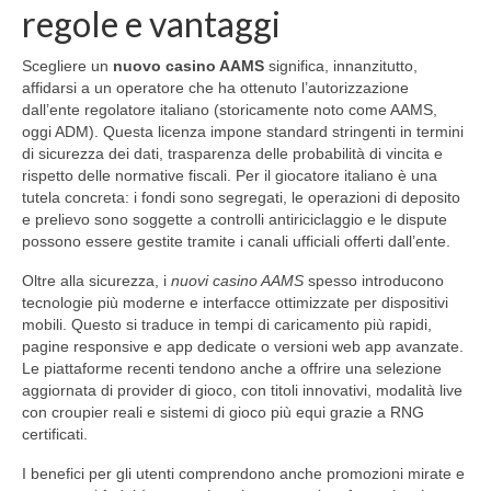
regole e vantaggi
Scegliere un
nuovo casino AAMS
significa, innanzitutto,
affidarsi a un operatore che ha ottenuto l’autorizzazione
dall’ente regolatore italiano (storicamente noto come AAMS,
oggi ADM). Questa licenza impone standard stringenti in termini
di sicurezza dei dati, trasparenza delle probabilità di vincita e
rispetto delle normative fiscali. Per il giocatore italiano è una
tutela concreta: i fondi sono segregati, le operazioni di deposito
e prelievo sono soggette a controlli antiriciclaggio e le dispute
possono essere gestite tramite i canali ufficiali offerti dall’ente.
Oltre alla sicurezza, i
nuovi casino AAMS
spesso introducono
tecnologie più moderne e interfacce ottimizzate per dispositivi
mobili. Questo si traduce in tempi di caricamento più rapidi,
pagine responsive e app dedicate o versioni web app avanzate.
Le piattaforme recenti tendono anche a offrire una selezione
aggiornata di provider di gioco, con titoli innovativi, modalità live
con croupier reali e sistemi di gioco più equi grazie a RNG
certificati.
I benefici per gli utenti comprendono anche promozioni mirate e