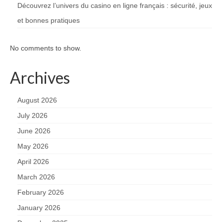
Découvrez l’univers du casino en ligne français : sécurité, jeux
et bonnes pratiques
No comments to show.
Archives
August 2026
July 2026
June 2026
May 2026
April 2026
March 2026
February 2026
January 2026