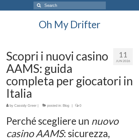
Search
for:
Oh My Drifter
Scopri i nuovi casino
11
JUN 2026
AAMS: guida
completa per giocatori in
Italia
by
Cassidy Greer
|
posted in:
Blog
|
0
Perché scegliere un
nuovo
casino AAMS
: sicurezza,