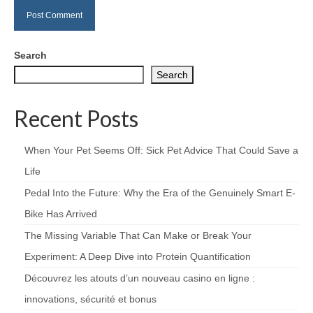
Search
Search
Recent Posts
When Your Pet Seems Off: Sick Pet Advice That Could Save a
Life
Pedal Into the Future: Why the Era of the Genuinely Smart E-
Bike Has Arrived
The Missing Variable That Can Make or Break Your
Experiment: A Deep Dive into Protein Quantification
Découvrez les atouts d’un nouveau casino en ligne :
innovations, sécurité et bonus