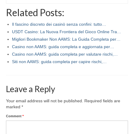
Related Posts:
Il fascino discreto dei casinò senza confini: tutto…
USDT Casino: La Nuova Frontiera del Gioco Online Tra…
Migliori Bookmaker Non AAMS: La Guida Completa per…
Casino non AAMS: guida completa e aggiornata per…
Casino non AAMS: guida completa per valutare rischi,…
Siti non AAMS: guida completa per capire rischi,…
Leave a Reply
Your email address will not be published.
Required fields are
marked
*
Comment
*