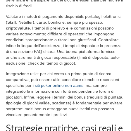
delle mani e la trasparenza dei giochi è essenziale per ridurre il
rischio di frodi.
Valutare i metodi di pagamento disponibili: portafogli elettronici
(Skrill, Neteller), carte, bonifici e, sempre più spesso,
criptovalute
. I tempi di prelievo e le commissioni possono
variare notevolmente; diffidare di operatori che impongono
condizioni sproporzionate o ritardi non giustificati. Controllare
infine la lingua dell’assistenza, i tempi di risposta e la presenza
di una sezione FAQ chiara. Una buona piattaforma fornisce
anche strumenti di gioco responsabile (limiti di deposito, auto-
esclusione, check del tempo di gioco).
Integrazione utile: per chi cerca un primo punto di ricerca
comparativa, può essere utile consultare elenchi e recensioni
specifiche per i
siti poker online non aams
, ma sempre
integrando le informazioni con fonti indipendenti e forum di
giocatori. Infine, leggere i termini dei bonus (requisiti di puntata,
tipologie di giochi valide, scadenze) è fondamentale per evitare
sorprese: molti bonus attraggono nuovi iscritti ma possono
vincolare pesantemente i prelievi.
Strategie pratiche, casi reali e