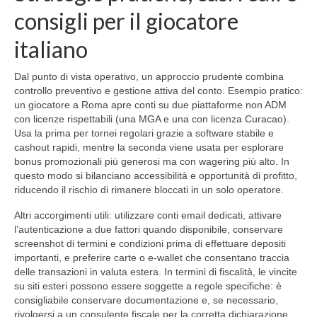
consigli per il giocatore
italiano
Dal punto di vista operativo, un approccio prudente combina
controllo preventivo e gestione attiva del conto. Esempio pratico:
un giocatore a Roma apre conti su due piattaforme non ADM
con licenze rispettabili (una MGA e una con licenza Curacao).
Usa la prima per tornei regolari grazie a software stabile e
cashout rapidi, mentre la seconda viene usata per esplorare
bonus promozionali più generosi ma con wagering più alto. In
questo modo si bilanciano accessibilità e opportunità di profitto,
riducendo il rischio di rimanere bloccati in un solo operatore.
Altri accorgimenti utili: utilizzare conti email dedicati, attivare
l’autenticazione a due fattori quando disponibile, conservare
screenshot di termini e condizioni prima di effettuare depositi
importanti, e preferire carte o e-wallet che consentano traccia
delle transazioni in valuta estera. In termini di fiscalità, le vincite
su siti esteri possono essere soggette a regole specifiche: è
consigliabile conservare documentazione e, se necessario,
rivolgersi a un consulente fiscale per la corretta dichiarazione