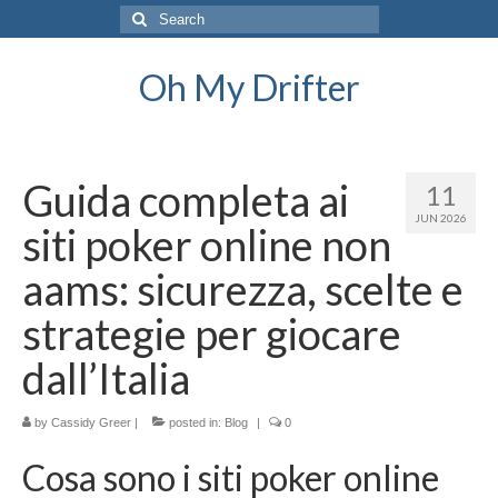
Search
for:
Oh My Drifter
Guida completa ai
11
JUN 2026
siti poker online non
aams: sicurezza, scelte e
strategie per giocare
dall’Italia
by
Cassidy Greer
|
posted in:
Blog
|
0
Cosa sono i siti poker online