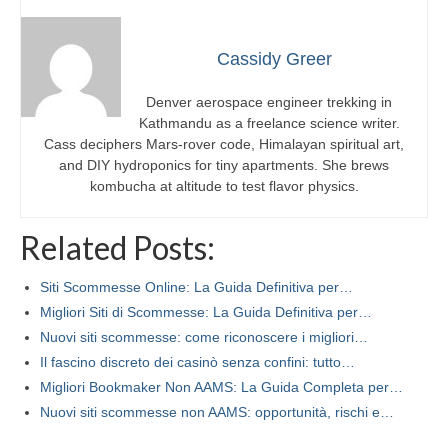
Cassidy Greer
Denver aerospace engineer trekking in
Kathmandu as a freelance science writer.
Cass deciphers Mars-rover code, Himalayan spiritual art,
and DIY hydroponics for tiny apartments. She brews
kombucha at altitude to test flavor physics.
Related Posts:
Siti Scommesse Online: La Guida Definitiva per…
Migliori Siti di Scommesse: La Guida Definitiva per…
Nuovi siti scommesse: come riconoscere i migliori…
Il fascino discreto dei casinò senza confini: tutto…
Migliori Bookmaker Non AAMS: La Guida Completa per…
Nuovi siti scommesse non AAMS: opportunità, rischi e…