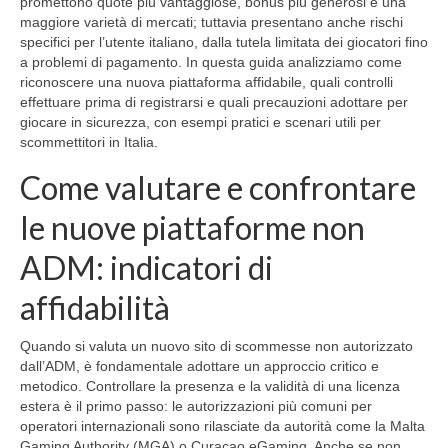
promettono quote più vantaggiose, bonus più generosi e una
maggiore varietà di mercati; tuttavia presentano anche rischi
specifici per l’utente italiano, dalla tutela limitata dei giocatori fino
a problemi di pagamento. In questa guida analizziamo come
riconoscere una nuova piattaforma affidabile, quali controlli
effettuare prima di registrarsi e quali precauzioni adottare per
giocare in sicurezza, con esempi pratici e scenari utili per
scommettitori in Italia.
Come valutare e confrontare
le nuove piattaforme non
ADM: indicatori di
affidabilità
Quando si valuta un nuovo sito di scommesse non autorizzato
dall’ADM, è fondamentale adottare un approccio critico e
metodico. Controllare la presenza e la validità di una licenza
estera è il primo passo: le autorizzazioni più comuni per
operatori internazionali sono rilasciate da autorità come la Malta
Gaming Authority (MGA) o Curacao eGaming. Anche se non